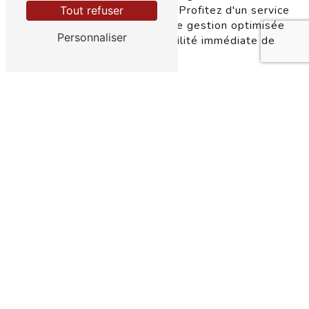
directement à Farébersviller. Profitez d'un service
Tout refuser
logistique performant et d'une gestion optimisée
Personnaliser
des stocks pour une disponibilité immédiate de
vos produits d'emballage.
ACCUEIL
CONTACTEZ-NOUS