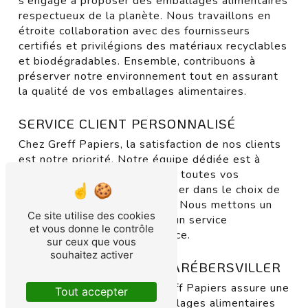
s'engage à proposer des emballages alimentaires
respectueux de la planète. Nous travaillons en
étroite collaboration avec des fournisseurs
certifiés et privilégions des matériaux recyclables
et biodégradables. Ensemble, contribuons à
préserver notre environnement tout en assurant
la qualité de vos emballages alimentaires.
SERVICE CLIENT PERSONNALISÉ
Chez Greff Papiers, la satisfaction de nos clients
est notre priorité. Notre équipe dédiée est à
votre écoute pour répondre à toutes vos
questions et vous accompagner dans le choix de
vos emballages alimentaires. Nous mettons un
Ce site utilise des cookies
point d'honneur à vous offrir un service
et vous donne le contrôle
personnalisé, rapide et efficace.
sur ceux que vous
souhaitez activer
LIVRAISON RAPIDE À FARÉBERSVILLER
Pour vous faciliter la vie, Greff Papiers assure une
Tout accepter
livraison rapide de vos emballages alimentaires