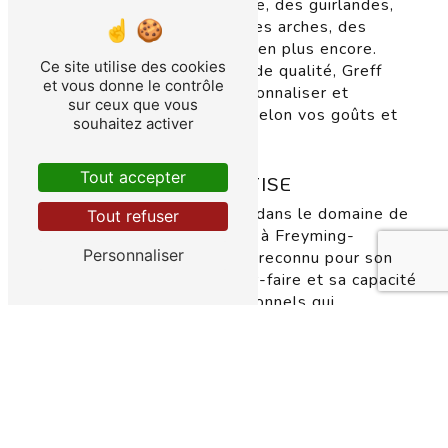
de table, des centres de table, des guirlandes,
des lanternes, des ballons, des arches, des
tentures, des éclairages et bien plus encore.
Ce site utilise des cookies
Avec des options variées et de qualité, Greff
et vous donne le contrôle
Papiers vous permet de personnaliser et
sur ceux que vous
d'embellir votre événement selon vos goûts et
souhaitez activer
vos besoins.
Tout accepter
EXPÉRIENCE ET EXPERTISE
Fort d'une solide expérience dans le domaine de
Tout refuser
la décoration événementielle à Freyming-
Personnaliser
Merlebach, Greff Papiers est reconnu pour son
professionnalisme, son savoir-faire et sa capacité
à réaliser des décors exceptionnels qui
surpassent les attentes des clients. Leur équipe
qualifiée et passionnée met tout en œuvre pour
garantir la satisfaction des clients et créer des
ambiances uniques et inoubliables pour chaque
événement. Grâce à leur expertise et leur
attention aux détails, Greff Papiers est le