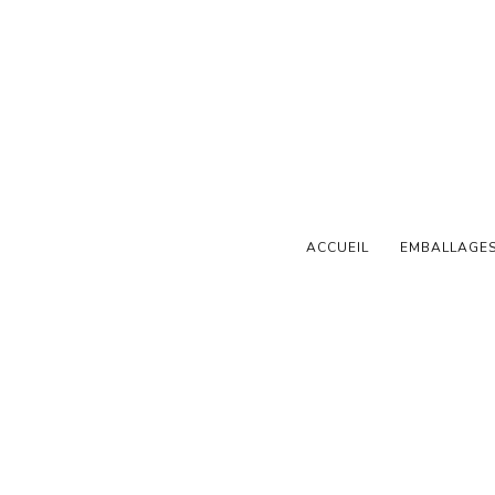
ON ÉVÉNEMENT
METZ
ACCUEIL
EMBALLAGE
ENTIELLE