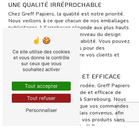
UNE QUALITÉ IRRÉPROCHABLE
Chez Greff Papiers, la qualité est notre priorité.
Nous veillons à ce que chacun de nos emballages
publicitaires à Sarrebourg réponde aux plus hauts
standards de qualité, tant au niveau du design
que de la solidité et de la durabilité. Vous pouvez
faire confiance à Greff Papiers pour des
Ce site utilise des cookies
emballages qui sauront séduire vos clients et
et vous donne le contrôle
valoriser votre marque.
sur ceux que vous
souhaitez activer
UNE LIVRAISON RAPIDE ET EFFICACE
Grâce à notre logistique bien rodée, Greff Papiers
Tout accepter
vous assure une livraison rapide et efficace de
Tout refuser
vos emballages publicitaires à Sarrebourg. Nous
mettons tout en œuvre pour que vos commandes
Personnaliser
vous parviennent dans les délais convenus, afin
que vous puissiez promouvoir vos produits sans
attendre. Faites confiance à Greff Papiers pour
une expérience client sans accroc.