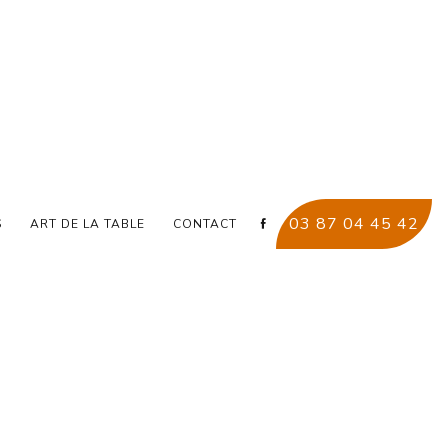
E FORBACH
03 87 04 45 42
S
ART DE LA TABLE
CONTACT