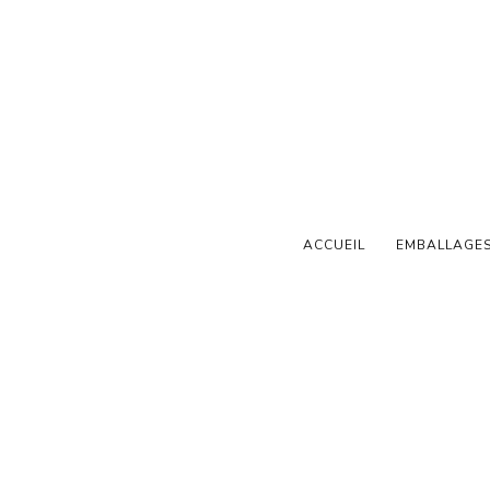
ES POUR
ONNEL PRÈS D
ACCUEIL
EMBALLAGE
PROFESSIONNEL